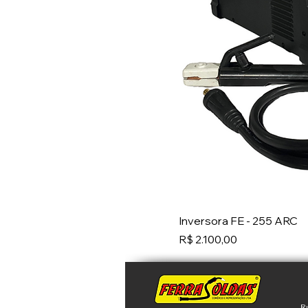
Inversora FE - 255 ARC
Preço
R$ 2.100,00
R