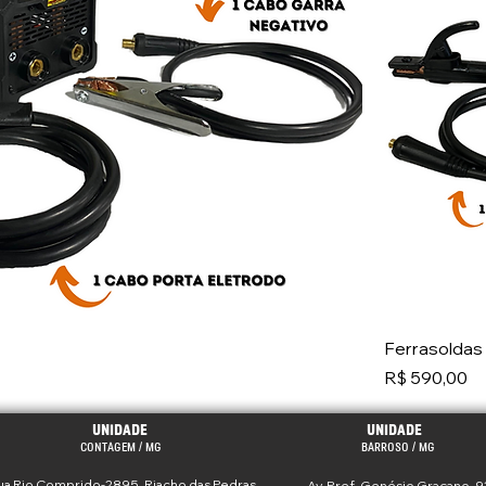
Ferrasoldas 
Preço
R$ 590,00
UNIDADE
UNIDADE
CONTAGEM / MG
BARROSO / MG
ua Rio Comprido-2895, Riacho das Pedras
Av. Pref. Genésio Graçano, 