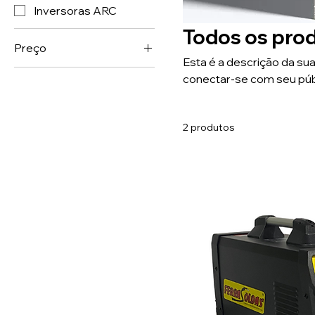
Inversoras ARC
Todos os pro
Preço
Esta é a descrição da sua
conectar-se com seu púb
R$ 590
R$ 2.100
2 produtos