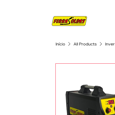
SOBRE
CO
Início
All Products
Inve