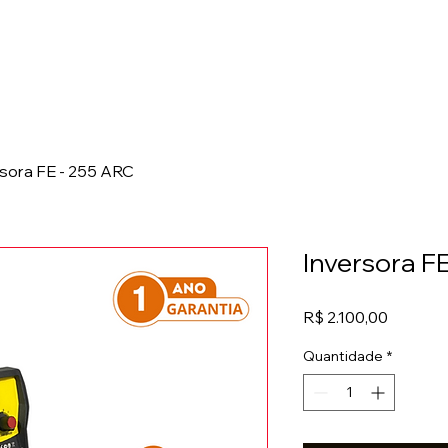
RTE PLASMA
OXICORTE
SOLDAS
ABRASIVOS
FERR
rsora FE - 255 ARC
Inversora F
Preço
R$ 2.100,00
Quantidade
*