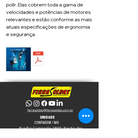
polir. Elas cobrem toda a gama de
velocidades e potências de motores
relevantes e estão conforme as mais
atuais especificações de ergonomia
e segurança.
CATÁLOGO
MÁQUINAS DE
ACIONAMENTO
ferrasoldas@ferrasoldas.com.br
​
UNIDADE
CONTAGEM / MG
Rua Rio Comprido-2895, Riacho das
Pedras
CEP 32 280-070,