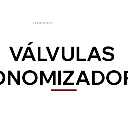
RTE PLASMA
OXICORTE
SOLDAS
ABRASIVOS
FERR
VÁLVULAS
ONOMIZADO