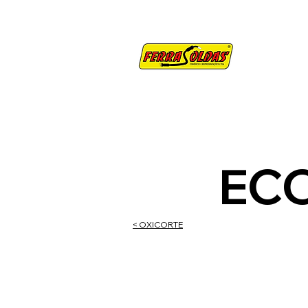
SOBRE
CO
EC
< OXICORTE