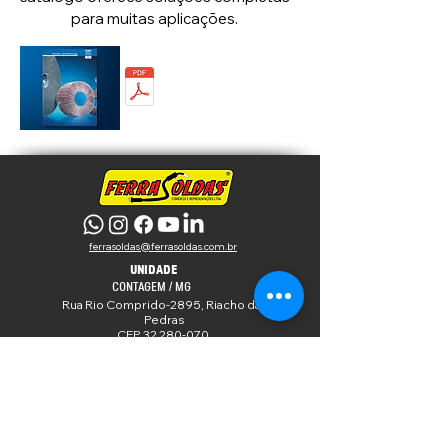
para muitas aplicações.
CATÁLOGO
ACABAMENTO
E POLIMENTO
ferrasoldas@ferrasoldas.com.br
​
UNIDADE
CONTAGEM / MG
Rua Rio Comprido-2895, Riacho das
Pedras
CEP 32 280-070,
Contagem–MG
UNIDADE
BARROSO / MG
Av. Pref. Genésio
Graçano,920
CEP - 36212-000,