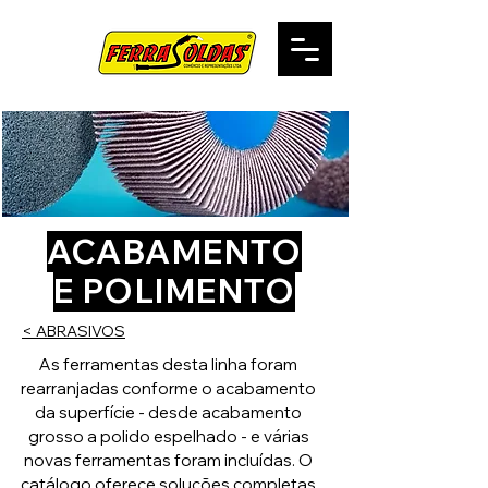
ACABAMENTO
E POLIMENTO
< ABRASIVOS
As ferramentas desta linha foram
rearranjadas conforme o acabamento
da superfície - desde acabamento
grosso a polido espelhado - e várias
novas ferramentas foram incluídas. O
catálogo oferece soluções completas